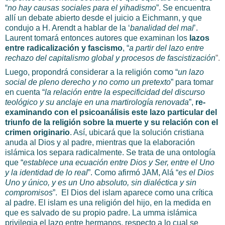
“
no hay causas sociales para el yihadismo
”. Se encuentra
allí un debate abierto desde el juicio a Eichmann, y que
condujo a H. Arendt a hablar de la ‘
banalidad del mal
’.
Laurent tomará entonces autores que examinan los
lazos
entre radicalización y fascismo
, “
a partir del lazo entre
rechazo del capitalismo global y procesos de fascistización
”.
Luego, propondrá considerar a la religión como “
un lazo
social de pleno derecho y no como un pretexto
” para tomar
en cuenta “
la relación entre la especificidad del discurso
teológico y su anclaje en una martirología renovada
”,
re-
examinando con el psicoanálisis este lazo particular del
triunfo de la religión sobre la muerte y su relación con el
crimen originario
. Así, ubicará que la solución cristiana
anuda al Dios y al padre, mientras que la elaboración
islámica los separa radicalmente. Se trata de una ontología
que “
establece una ecuación entre Dios y Ser, entre el Uno
y la identidad de lo real
”. Como afirmó JAM, Alá “
es el Dios
Uno y único, y es un Uno absoluto, sin dialéctica y sin
compromisos
”. El Dios del islam aparece como una crítica
al padre. El islam es una religión del hijo, en la medida en
que es salvado de su propio padre. La umma islámica
privilegia el lazo entre hermanos, respecto a lo cual se