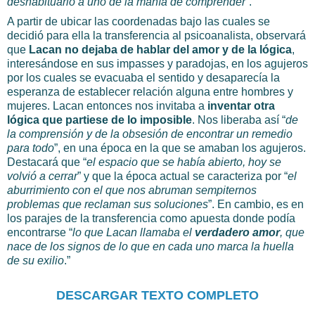
deshabituarlo a uno de la manía de comprender
”.
A partir de ubicar las coordenadas bajo las cuales se
decidió para ella la transferencia al psicoanalista, observará
que
Lacan no dejaba de hablar del amor y de la lógica
,
interesándose en sus impasses y paradojas, en los agujeros
por los cuales se evacuaba el sentido y desaparecía la
esperanza de establecer relación alguna entre hombres y
mujeres. Lacan entonces nos invitaba a
inventar otra
lógica que partiese de lo imposible
. Nos liberaba así “
de
la comprensión y de la obsesión de encontrar un remedio
para todo
”, en una época en la que se amaban los agujeros.
Destacará que “
el espacio que se había abierto, hoy se
volvió a cerrar
” y que la época actual se caracteriza por “
el
aburrimiento con el que nos abruman sempiternos
problemas que reclaman sus soluciones
”. En cambio, es en
los parajes de la transferencia como apuesta donde podía
encontrarse “
lo que Lacan llamaba el
verdadero amor
, que
nace de los signos de lo que en cada uno marca la huella
de su exilio
.”
DESCARGAR TEXTO COMPLETO