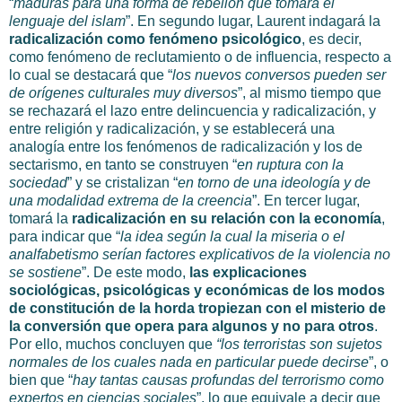
“
maduras para una forma de rebelión que tomará el
lenguaje del islam
”. En segundo lugar, Laurent indagará la
radicalización como fenómeno psicológico
, es decir,
como fenómeno de reclutamiento o de influencia, respecto a
lo cual se destacará que “
los nuevos conversos pueden ser
de orígenes culturales muy diversos
”, al mismo tiempo que
se rechazará el lazo entre delincuencia y radicalización, y
entre religión y radicalización, y se establecerá una
analogía entre los fenómenos de radicalización y los de
sectarismo, en tanto se construyen “
en ruptura con la
sociedad
” y se cristalizan “
en torno de una ideología y de
una modalidad extrema de la creencia
”. En tercer lugar,
tomará la
radicalización en su relación con la economía
,
para indicar que “
la idea según la cual la miseria o el
analfabetismo serían factores explicativos de la violencia no
se sostiene
”. De este modo,
las explicaciones
sociológicas, psicológicas y económicas de los modos
de constitución de la horda tropiezan con el misterio de
la conversión que opera para algunos y no para otros
.
Por ello, muchos concluyen que
“los terroristas son sujetos
normales de los cuales nada en particular puede decirse
”, o
bien que “
hay tantas causas profundas del terrorismo como
expertos en ciencias sociales
”, lo que equivale a decir que