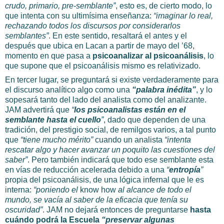
crudo, primario, pre-semblante”
, esto es, de cierto modo, lo
que intenta con su ultimísima enseñanza:
“imaginar lo real,
rechazando todos los discursos por considerarlos
semblantes”
. En este sentido, resaltará el antes y el
después que ubica en Lacan a partir de mayo del ’68,
momento en que pasa a
psicoanalizar al psicoanálisis
, lo
que supone que el psicoanálisis mismo es relativizado.
En tercer lugar, se preguntará si existe verdaderamente para
el discurso analítico algo como una
“palabra inédita”
, y lo
sopesará tanto del lado del analista como del analizante.
JAM advertirá que
“
los psicoanalistas están en el
semblante hasta el cuello
”
, dado que dependen de una
tradición, del prestigio social, de remilgos varios, a tal punto
que
“tiene mucho mérito”
cuando un analista
“intenta
rescatar algo y hacer avanzar un poquito las cuestiones del
saber”
. Pero también indicará que todo ese semblante esta
en vías de reducción acelerada debido a una
“
entropía
”
propia del psicoanálisis, de una lógica infernal que le es
interna:
“poniendo el
know how
al alcance de todo el
mundo, se vacía al saber de la eficacia que tenía su
oscuridad”
. JAM no dejará entonces de preguntarse
hasta
cuándo podrá la Escuela
“preservar algunas