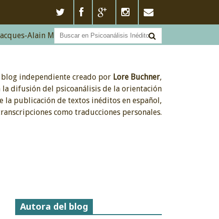
Alain Miller - La querella del Votoútil (20/3/2017)
 blog independiente
creado por
Lore Buchner
,
 la difusión del psicoanálisis
de la
orientación
e la publicación
de
textos
inéditos
en
español,
transcripciones como traducciones
personales.
Autora del blog