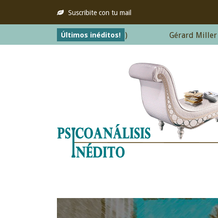
Suscribite con tu mail
Últimos inéditos!
 de buena madre (21/3/2017)
Gérard Miller - Sobre 