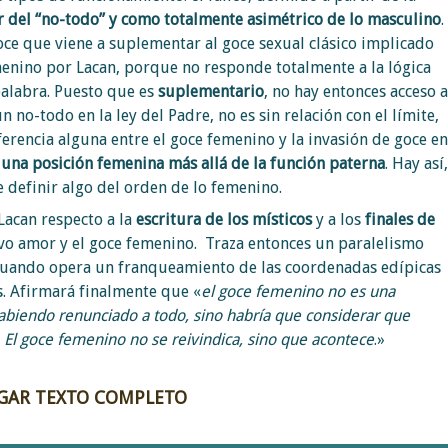
ir del “no-todo” y como totalmente asimétrico de lo masculino
.
oce que viene a suplementar al goce sexual clásico implicado
enino por Lacan, porque no responde totalmente a la lógica
palabra. Puesto que es
suplementario
, no hay entonces acceso a
n no-todo en la ley del Padre, no es sin relación con el límite,
iferencia alguna entre el goce femenino y la invasión de goce en
e
una posición femenina más allá de la función paterna
. Hay así,
e definir algo del orden de lo femenino.
Lacan respecto a la
escritura de los místicos
y a los
finales de
evo amor y el goce femenino. Traza entonces un paralelismo
s cuando opera un franqueamiento de las coordenadas edípicas
s. Afirmará finalmente que «
el goce femenino no es una
abiendo renunciado a todo, sino habría que considerar que
. El goce femenino no se reivindica, sino que acontece
.»
GAR TEXTO COMPLETO