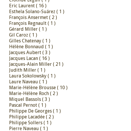
Eric Laurent
( 16 )
Esthela Solano-Suárez
( 1 )
François Ansermet
( 2 )
François Regnault
( 1 )
Gérard Miller
( 1 )
Gil Caroz
( 1 )
Gilles Chatenay
( 1 )
Hélène Bonnaud
( 1 )
Jacques Aubert
( 3 )
Jacques Lacan
( 16 )
Jacques-Alain Miller
( 21 )
Judith Miller
( 1 )
Laura Sokolowsky
( 1 )
Laure Naveau
( 1 )
Marie-Hélène Brousse
( 10 )
Marie-Hélène Roch
( 2 )
Miquel Bassols
( 3 )
Pascal Pernot
( 1 )
Philippe De Georges
( 1 )
Philippe Lacadée
( 2 )
Philippe Sollers
( 1 )
Pierre Naveau
( 1 )