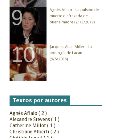
Agnès Aflalo - La pulsión de
muerte disfrazada de
buena madre (21/3/2017)
Jacques-Alain Miller - La
apología de Lacan
(9/5/2016)
Textos por autores
Agnès Aflalo
( 2 )
Alexandre Stevens
( 1 )
Catherine Millot
( 1 )
Christiane Alberti
( 2 )
Clotilde Leguil
( 1 )