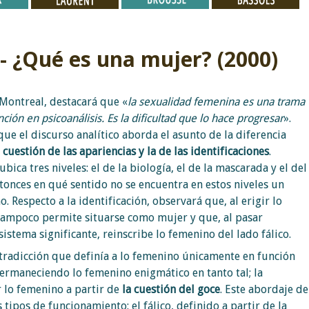
- ¿Qué es una mujer? (2000)
 Montreal, destacará que «
la sexualidad femenina es una trama
ión en psicoanálisis. Es la dificultad que lo hace progresar
».
ue el discurso analítico aborda el asunto de la diferencia
a cuestión de las apariencias y la de las
identificaciones
.
bica tres niveles: el de la biología, el de la mascarada y el del
tonces en qué sentido no se encuentra en estos niveles un
. Respecto a la identificación, observará que, al erigir lo
tampoco permite situarse como mujer y que, al pasar
istema significante, reinscribe lo femenino del lado fálico.
ntradicción que definía a lo femenino únicamente en función
, permaneciendo lo femenino enigmático en tanto tal; la
r lo femenino a partir de
la cuestión del
goce
. Este abordaje de
tipos de funcionamiento: el fálico, definido a partir de la