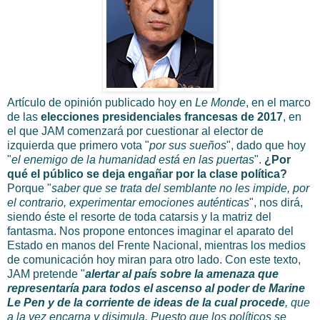
Artículo de opinión publicado hoy en
Le Monde
, en el marco
de las
elecciones presidenciales francesas de 2017
, en
el que JAM comenzará por cuestionar al elector de
izquierda que primero vota "
por sus sueños
", dado que hoy
"
el enemigo de la humanidad está en las puertas
".
¿Por
qué el público se deja engañar por la clase política?
Porque "
saber que se trata del semblante no les impide, por
el contrario, experimentar emociones auténticas
", nos dirá,
siendo éste el resorte de toda catarsis y la matriz del
fantasma. Nos propone entonces imaginar el aparato del
Estado en manos del Frente Nacional, mientras los medios
de comunicación hoy miran para otro lado. Con este texto,
JAM pretende "
alertar al país sobre la amenaza que
representaría para todos el ascenso al poder de Marine
Le Pen y de la corriente de ideas de la cual procede
, que
a la vez encarna y disimula. Puesto que los políticos se